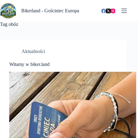
Przejdź
do
Bikerland - Gościniec Europa
treści
Tag
obóz
Aktualności
Witamy w biker.land