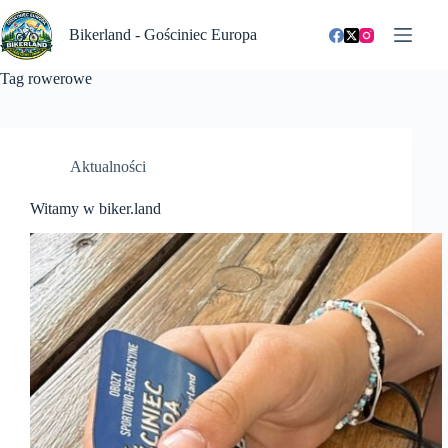
Przejdź
do
Bikerland - Gościniec Europa
treści
Tag
rowerowe
Aktualności
Witamy w biker.land